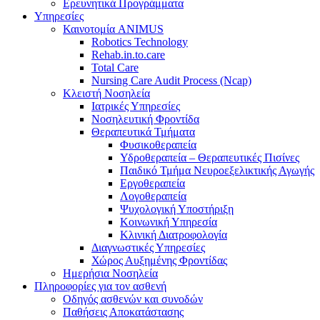
Ερευνητικά Προγράμματα
Υπηρεσίες
Καινοτομία ANIMUS
Robotics Technology
Rehab.in.to.care
Total Care
Nursing Care Audit Process (Ncap)
Κλειστή Νοσηλεία
Ιατρικές Υπηρεσίες
Νοσηλευτική Φροντίδα
Θεραπευτικά Τμήματα
Φυσικοθεραπεία
Υδροθεραπεία – Θεραπευτικές Πισίνες
Παιδικό Τμήμα Νευροεξελικτικής Αγωγής
Εργοθεραπεία
Λογοθεραπεία
Ψυχολογική Υποστήριξη
Κοινωνική Υπηρεσία
Κλινική Διατροφολογία
Διαγνωστικές Υπηρεσίες
Χώρος Αυξημένης Φροντίδας
Ημερήσια Νοσηλεία
Πληροφορίες για τον ασθενή
Οδηγός ασθενών και συνοδών
Παθήσεις Αποκατάστασης