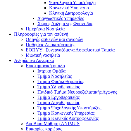
Ψυχολογική Υποστήριξη
Κοινωνική Υπηρεσία
Κλινική Διατροφολογία
Διαγνωστικές Υπηρεσίες
Χώρος Αυξημένης Φροντίδας
Ημερήσια Νοσηλεία
Πληροφορίες για τον ασθενή
Οδηγός ασθενών και συνοδών
Παθήσεις Αποκατάστασης
ΕΟΠΥΥ | Συνεργαζόμενα Ασφαλιστικά Ταμεία
Ιδιωτική νοσηλεία
Ανθρώπινο Δυναμικό
Επιστημονική ομάδα
Ιατρική Ομάδα
Τμήμα Νοσηλείας
Τμήμα Φυσικοθεραπείας
Τμήμα Υδροθεραπείας
Παιδικό Τμήμα Νευροεξελικτικής Αγωγής
Τμήμα Εργοθεραπείας
Τμήμα Λογοθεραπείας
Τμήμα Ψυχολογικής Υποστήριξης
Τμήμα Κοινωνικής Υπηρεσίας
Τμήμα Κλινικής Διατροφολογίας
Δια Βίου Μάθηση ANIMUS
Ευκαιρίες καριέρας