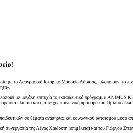
είο!
ία με το Λαογραφικό Ιστορικό Μουσείο Λάρισας, υλοποιούν, το π
ητα».
λοποιεί με μεγάλη επιτυχία το εκπαιδευτικό πρόγραμμα ANIMUS KID
αφορετικά πλαίσια και η συνεχής κοινωνική προφορά του Ομίλου έδ
εκπαιδευτικών σε θέματα αναπηρίας και κοινωνικού ρατσισμού μέσα α
γική συνεργασία της Λένας Χαιδούτη (επιμέλεια) και του Γιώργου Σ