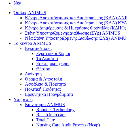
Νέα
Όμιλος ANIMUS
Κέντρο Αποκατάστασης και Αποθεραπείας (ΚΑΑ) A
Κέντρο Αποκατάστασης και Αποθεραπείας (ΚΑΑ) 
Κέντρο Διημέρευσης & Ημερήσιας Φροντίδας (ΚΔΗ
Στέγη Υποστηριζόμενης Διαβίωσης (ΣΥΔ) ANIMUS
Νέα Στέγη Υποστηριζόμενης Διαβίωσης (ΣΥΔ) ANIMU
Το κέντρο ANIMUS
Εγκαταστάσεις
Εξωτερικοί Χώροι
Τα Δωμάτια
Εσωτερικοί χώροι
Θέατρο
Διοίκηση
Όραμα & Αποστολή
Ασφάλεια & Ποιότητα
Πολιτική Ποιότητας
Ερευνητικά Προγράμματα
Υπηρεσίες
Καινοτομία ANIMUS
Robotics Technology
Rehab.in.to.care
Total Care
Nursing Care Audit Process (Ncap)