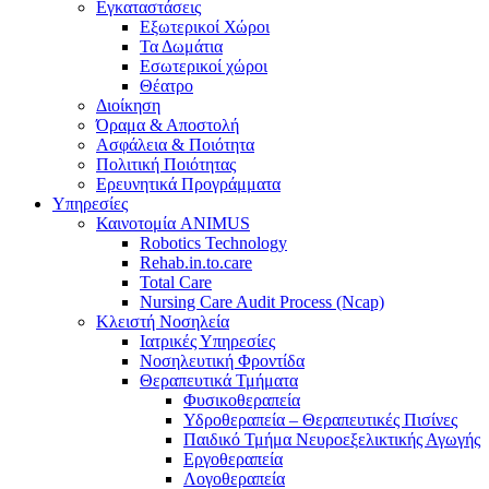
Εγκαταστάσεις
Εξωτερικοί Χώροι
Τα Δωμάτια
Εσωτερικοί χώροι
Θέατρο
Διοίκηση
Όραμα & Αποστολή
Ασφάλεια & Ποιότητα
Πολιτική Ποιότητας
Ερευνητικά Προγράμματα
Υπηρεσίες
Καινοτομία ANIMUS
Robotics Technology
Rehab.in.to.care
Total Care
Nursing Care Audit Process (Ncap)
Κλειστή Νοσηλεία
Ιατρικές Υπηρεσίες
Νοσηλευτική Φροντίδα
Θεραπευτικά Τμήματα
Φυσικοθεραπεία
Υδροθεραπεία – Θεραπευτικές Πισίνες
Παιδικό Τμήμα Νευροεξελικτικής Αγωγής
Εργοθεραπεία
Λογοθεραπεία