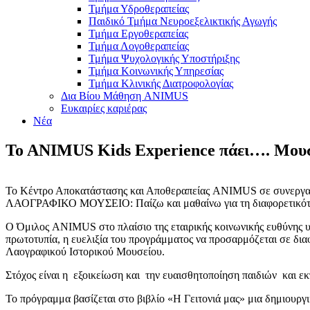
Τμήμα Υδροθεραπείας
Παιδικό Τμήμα Νευροεξελικτικής Αγωγής
Τμήμα Εργοθεραπείας
Τμήμα Λογοθεραπείας
Τμήμα Ψυχολογικής Υποστήριξης
Τμήμα Κοινωνικής Υπηρεσίας
Τμήμα Κλινικής Διατροφολογίας
Δια Βίου Μάθηση ANIMUS
Ευκαιρίες καριέρας
Νέα
To ANIMUS Kids Experience πάει…. Μουσ
To Κέντρο Αποκατάστασης και Αποθεραπείας ANIMUS σε συνεργασ
ΛΑΟΓΡΑΦΙΚΟ ΜΟΥΣΕΙΟ: Παίζω και μαθαίνω για τη διαφορετικότ
Ο Όμιλος ANIMUS στο πλαίσιο της εταιρικής κοινωνικής ευθύνης υ
πρωτοτυπία, η ευελιξία του προγράμματος να προσαρμόζεται σε δι
Λαογραφικού Ιστορικού Μουσείου.
Στόχος είναι η εξοικείωση και την ευαισθητοποίηση παιδιών και 
Το πρόγραμμα βασίζεται στο βιβλίο «Η Γειτονιά μας» μια δημιουρ