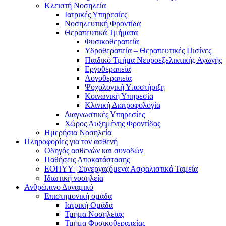
Κλειστή Νοσηλεία
Ιατρικές Υπηρεσίες
Νοσηλευτική Φροντίδα
Θεραπευτικά Τμήματα
Φυσικοθεραπεία
Υδροθεραπεία – Θεραπευτικές Πισίνες
Παιδικό Τμήμα Νευροεξελικτικής Αγωγής
Εργοθεραπεία
Λογοθεραπεία
Ψυχολογική Υποστήριξη
Κοινωνική Υπηρεσία
Κλινική Διατροφολογία
Διαγνωστικές Υπηρεσίες
Χώρος Αυξημένης Φροντίδας
Ημερήσια Νοσηλεία
Πληροφορίες για τον ασθενή
Οδηγός ασθενών και συνοδών
Παθήσεις Αποκατάστασης
ΕΟΠΥΥ | Συνεργαζόμενα Ασφαλιστικά Ταμεία
Ιδιωτική νοσηλεία
Ανθρώπινο Δυναμικό
Επιστημονική ομάδα
Ιατρική Ομάδα
Τμήμα Νοσηλείας
Τμήμα Φυσικοθεραπείας