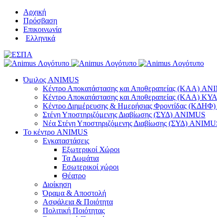
Μετάβαση
Αρχική
στο
Πρόσβαση
περιεχόμενο
Επικοινωνία
Ελληνικά
Όμιλος ANIMUS
Κέντρο Αποκατάστασης και Αποθεραπείας (ΚΑΑ) A
Κέντρο Αποκατάστασης και Αποθεραπείας (ΚΑΑ) 
Κέντρο Διημέρευσης & Ημερήσιας Φροντίδας (ΚΔΗ
Στέγη Υποστηριζόμενης Διαβίωσης (ΣΥΔ) ANIMUS
Νέα Στέγη Υποστηριζόμενης Διαβίωσης (ΣΥΔ) ANIMU
Το κέντρο ANIMUS
Εγκαταστάσεις
Εξωτερικοί Χώροι
Τα Δωμάτια
Εσωτερικοί χώροι
Θέατρο
Διοίκηση
Όραμα & Αποστολή
Ασφάλεια & Ποιότητα
Πολιτική Ποιότητας