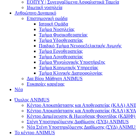
ΕΟΠΥΥ | Συνεργαζόμενα Ασφαλιστικά Ταμεία
Ιδιωτική νοσηλεία
Ανθρώπινο Δυναμικό
Επιστημονική ομάδα
Ιατρική Ομάδα
Τμήμα Νοσηλείας
Τμήμα Φυσικοθεραπείας
Τμήμα Υδροθεραπείας
Παιδικό Τμήμα Νευροεξελικτικής Αγωγής
Τμήμα Εργοθεραπείας
Τμήμα Λογοθεραπείας
Τμήμα Ψυχολογικής Υποστήριξης
Τμήμα Κοινωνικής Υπηρεσίας
Τμήμα Κλινικής Διατροφολογίας
Δια Βίου Μάθηση ANIMUS
Ευκαιρίες καριέρας
Νέα
Όμιλος ANIMUS
Κέντρο Αποκατάστασης και Αποθεραπείας (ΚΑΑ) A
Κέντρο Αποκατάστασης και Αποθεραπείας (ΚΑΑ) 
Κέντρο Διημέρευσης & Ημερήσιας Φροντίδας (ΚΔΗ
Στέγη Υποστηριζόμενης Διαβίωσης (ΣΥΔ) ANIMUS
Νέα Στέγη Υποστηριζόμενης Διαβίωσης (ΣΥΔ) ANIMU
Το κέντρο ANIMUS