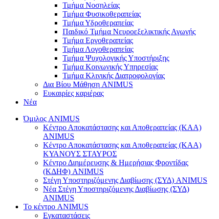
Τμήμα Νοσηλείας
Τμήμα Φυσικοθεραπείας
Τμήμα Υδροθεραπείας
Παιδικό Τμήμα Νευροεξελικτικής Αγωγής
Τμήμα Εργοθεραπείας
Τμήμα Λογοθεραπείας
Τμήμα Ψυχολογικής Υποστήριξης
Τμήμα Κοινωνικής Υπηρεσίας
Τμήμα Κλινικής Διατροφολογίας
Δια Βίου Μάθηση ANIMUS
Ευκαιρίες καριέρας
Νέα
Όμιλος ANIMUS
Κέντρο Αποκατάστασης και Αποθεραπείας (ΚΑΑ)
ANIMUS
Κέντρο Αποκατάστασης και Αποθεραπείας (ΚΑΑ)
ΚΥΑΝΟΥΣ ΣΤΑΥΡΟΣ
Κέντρο Διημέρευσης & Ημερήσιας Φροντίδας
(ΚΔΗΦ) ANIMUS
Στέγη Υποστηριζόμενης Διαβίωσης (ΣΥΔ) ANIMUS
Νέα Στέγη Υποστηριζόμενης Διαβίωσης (ΣΥΔ)
ANIMUS
Το κέντρο ANIMUS
Εγκαταστάσεις