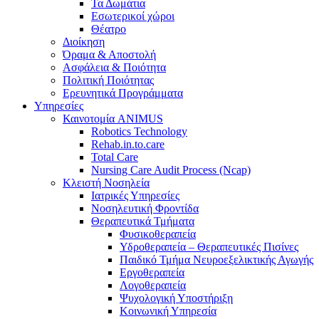
Τα Δωμάτια
Εσωτερικοί χώροι
Θέατρο
Διοίκηση
Όραμα & Αποστολή
Ασφάλεια & Ποιότητα
Πολιτική Ποιότητας
Ερευνητικά Προγράμματα
Υπηρεσίες
Καινοτομία ANIMUS
Robotics Technology
Rehab.in.to.care
Total Care
Nursing Care Audit Process (Ncap)
Κλειστή Νοσηλεία
Ιατρικές Υπηρεσίες
Νοσηλευτική Φροντίδα
Θεραπευτικά Τμήματα
Φυσικοθεραπεία
Υδροθεραπεία – Θεραπευτικές Πισίνες
Παιδικό Τμήμα Νευροεξελικτικής Αγωγής
Εργοθεραπεία
Λογοθεραπεία
Ψυχολογική Υποστήριξη
Κοινωνική Υπηρεσία