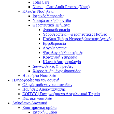
Total Care
Nursing Care Audit Process (Ncap)
Κλειστή Νοσηλεία
Ιατρικές Υπηρεσίες
Νοσηλευτική Φροντίδα
Θεραπευτικά Τμήματα
Φυσικοθεραπεία
Υδροθεραπεία – Θεραπευτικές Πισίνες
Παιδικό Τμήμα Νευροεξελικτικής Αγωγής
Εργοθεραπεία
Λογοθεραπεία
Ψυχολογική Υποστήριξη
Κοινωνική Υπηρεσία
Κλινική Διατροφολογία
Διαγνωστικές Υπηρεσίες
Χώρος Αυξημένης Φροντίδας
Ημερήσια Νοσηλεία
Πληροφορίες για τον ασθενή
Οδηγός ασθενών και συνοδών
Παθήσεις Αποκατάστασης
ΕΟΠΥΥ | Συνεργαζόμενα Ασφαλιστικά Ταμεία
Ιδιωτική νοσηλεία
Ανθρώπινο Δυναμικό
Επιστημονική ομάδα
Ιατρική Ομάδα