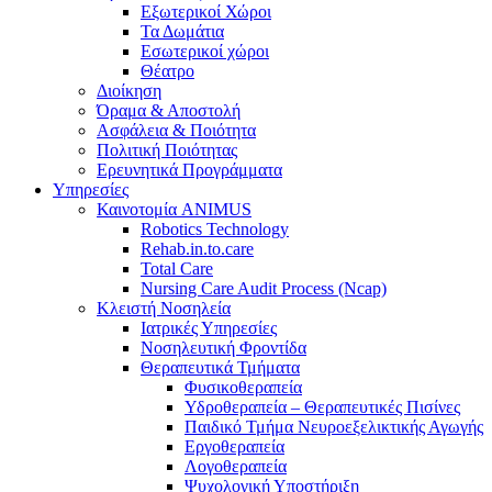
Εξωτερικοί Χώροι
Τα Δωμάτια
Εσωτερικοί χώροι
Θέατρο
Διοίκηση
Όραμα & Αποστολή
Ασφάλεια & Ποιότητα
Πολιτική Ποιότητας
Ερευνητικά Προγράμματα
Υπηρεσίες
Καινοτομία ANIMUS
Robotics Technology
Rehab.in.to.care
Total Care
Nursing Care Audit Process (Ncap)
Κλειστή Νοσηλεία
Ιατρικές Υπηρεσίες
Νοσηλευτική Φροντίδα
Θεραπευτικά Τμήματα
Φυσικοθεραπεία
Υδροθεραπεία – Θεραπευτικές Πισίνες
Παιδικό Τμήμα Νευροεξελικτικής Αγωγής
Εργοθεραπεία
Λογοθεραπεία
Ψυχολογική Υποστήριξη