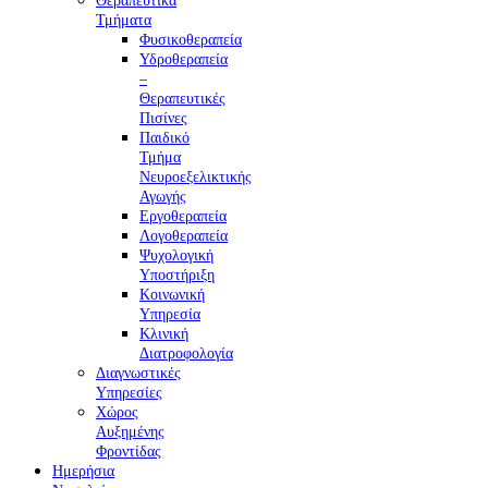
Θεραπευτικά
Τμήματα
Φυσικοθεραπεία
Υδροθεραπεία
–
Θεραπευτικές
Πισίνες
Παιδικό
Τμήμα
Νευροεξελικτικής
Αγωγής
Εργοθεραπεία
Λογοθεραπεία
Ψυχολογική
Υποστήριξη
Κοινωνική
Υπηρεσία
Κλινική
Διατροφολογία
Διαγνωστικές
Υπηρεσίες
Χώρος
Αυξημένης
Φροντίδας
Ημερήσια