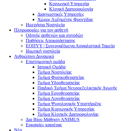
Κοινωνική Υπηρεσία
Κλινική Διατροφολογία
Διαγνωστικές Υπηρεσίες
Χώρος Αυξημένης Φροντίδας
Ημερήσια Νοσηλεία
Πληροφορίες για τον ασθενή
Οδηγός ασθενών και συνοδών
Παθήσεις Αποκατάστασης
ΕΟΠΥΥ | Συνεργαζόμενα Ασφαλιστικά Ταμεία
Ιδιωτική νοσηλεία
Ανθρώπινο Δυναμικό
Επιστημονική ομάδα
Ιατρική Ομάδα
Τμήμα Νοσηλείας
Τμήμα Φυσικοθεραπείας
Τμήμα Υδροθεραπείας
Παιδικό Τμήμα Νευροεξελικτικής Αγωγής
Τμήμα Εργοθεραπείας
Τμήμα Λογοθεραπείας
Τμήμα Ψυχολογικής Υποστήριξης
Τμήμα Κοινωνικής Υπηρεσίας
Τμήμα Κλινικής Διατροφολογίας
Δια Βίου Μάθηση ANIMUS
Ευκαιρίες καριέρας
Νέα