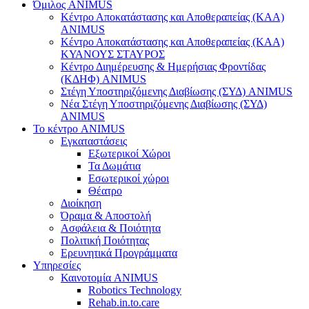
Όμιλος ANIMUS
Κέντρο Αποκατάστασης και Αποθεραπείας (ΚΑΑ)
ANIMUS
Κέντρο Αποκατάστασης και Αποθεραπείας (ΚΑΑ)
ΚΥΑΝΟΥΣ ΣΤΑΥΡΟΣ
Κέντρο Διημέρευσης & Ημερήσιας Φροντίδας
(ΚΔΗΦ) ANIMUS
Στέγη Υποστηριζόμενης Διαβίωσης (ΣΥΔ) ANIMUS
Νέα Στέγη Υποστηριζόμενης Διαβίωσης (ΣΥΔ)
ANIMUS
Το κέντρο ANIMUS
Εγκαταστάσεις
Εξωτερικοί Χώροι
Τα Δωμάτια
Εσωτερικοί χώροι
Θέατρο
Διοίκηση
Όραμα & Αποστολή
Ασφάλεια & Ποιότητα
Πολιτική Ποιότητας
Ερευνητικά Προγράμματα
Υπηρεσίες
Καινοτομία ANIMUS
Robotics Technology
Rehab.in.to.care