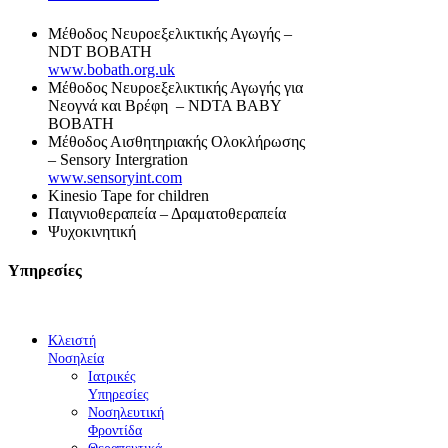
Μέθοδος Νευροεξελικτικής Αγωγής –
NDT BOBATH
www.bobath.org.uk
Μέθοδος Νευροεξελικτικής Αγωγής για
Νεογνά και Βρέφη – NDTA BABY
BOBATH
Μέθοδος Αισθητηριακής Ολοκλήρωσης
– Sensory Intergration
www.sensoryint.com
Kinesio Tape for children
Παιγνιοθεραπεία – Δραματοθεραπεία
Ψυχοκινητική
Υπηρεσίες
Κλειστή
Νοσηλεία
Ιατρικές
Υπηρεσίες
Νοσηλευτική
Φροντίδα