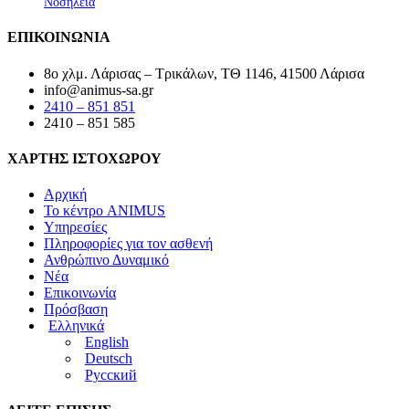
Νοσηλεία
ΕΠΙΚΟΙΝΩΝΙΑ
8ο χλμ. Λάρισας – Τρικάλων, ΤΘ 1146, 41500 Λάρισα
info@animus-sa.gr
2410 – 851 851
2410 – 851 585
ΧΑΡΤΗΣ ΙΣΤΟΧΩΡΟΥ
Αρχική
Το κέντρο ANIMUS
Υπηρεσίες
Πληροφορίες για τον ασθενή
Ανθρώπινο Δυναμικό
Νέα
Επικοινωνία
Πρόσβαση
Ελληνικά
English
Deutsch
Русский