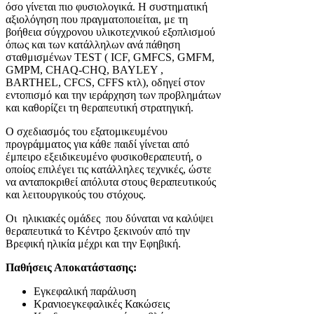
όσο γίνεται πιο φυσιολογικά. Η συστηματική
αξιολόγηση που πραγματοποιείται, με τη
βοήθεια σύγχρονου υλικοτεχνικού εξοπλισμού
όπως και των κατάλληλων ανά πάθηση
σταθμισμένων TEST ( ICF, GMFCS, GMFM,
GMPM, CHAQ-CHQ, BAYLEY ,
BARTHEL, CFCS, CFFS κτλ), οδηγεί στον
εντοπισμό και την ιεράρχηση των προβλημάτων
και καθορίζει τη θεραπευτική στρατηγική.
Ο σχεδιασμός του εξατομικευμένου
προγράμματος για κάθε παιδί γίνεται από
έμπειρο εξειδικευμένο φυσικοθεραπευτή, ο
οποίος επιλέγει τις κατάλληλες τεχνικές, ώστε
να ανταποκριθεί απόλυτα στους θεραπευτικούς
και λειτουργικούς του στόχους.
Οι ηλικιακές ομάδες που δύναται να καλύψει
θεραπευτικά το Κέντρο ξεκινούν από την
Βρεφική ηλικία μέχρι και την Εφηβική.
Παθήσεις Αποκατάστασης:
Εγκεφαλική παράλυση
Κρανιοεγκεφαλικές Κακώσεις