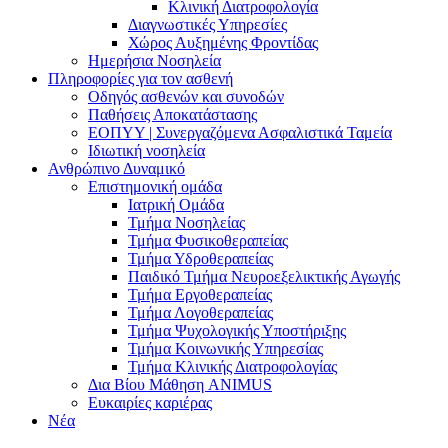
Κλινική Διατροφολογία
Διαγνωστικές Υπηρεσίες
Χώρος Αυξημένης Φροντίδας
Ημερήσια Νοσηλεία
Πληροφορίες για τον ασθενή
Οδηγός ασθενών και συνοδών
Παθήσεις Αποκατάστασης
ΕΟΠΥΥ | Συνεργαζόμενα Ασφαλιστικά Ταμεία
Ιδιωτική νοσηλεία
Ανθρώπινο Δυναμικό
Επιστημονική ομάδα
Ιατρική Ομάδα
Τμήμα Νοσηλείας
Τμήμα Φυσικοθεραπείας
Τμήμα Υδροθεραπείας
Παιδικό Τμήμα Νευροεξελικτικής Αγωγής
Τμήμα Εργοθεραπείας
Τμήμα Λογοθεραπείας
Τμήμα Ψυχολογικής Υποστήριξης
Τμήμα Κοινωνικής Υπηρεσίας
Τμήμα Κλινικής Διατροφολογίας
Δια Βίου Μάθηση ANIMUS
Ευκαιρίες καριέρας
Νέα