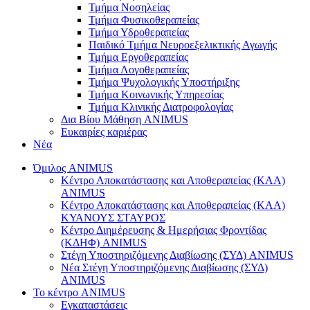
Τμήμα Νοσηλείας
Τμήμα Φυσικοθεραπείας
Τμήμα Υδροθεραπείας
Παιδικό Τμήμα Νευροεξελικτικής Αγωγής
Τμήμα Εργοθεραπείας
Τμήμα Λογοθεραπείας
Τμήμα Ψυχολογικής Υποστήριξης
Τμήμα Κοινωνικής Υπηρεσίας
Τμήμα Κλινικής Διατροφολογίας
Δια Βίου Μάθηση ANIMUS
Ευκαιρίες καριέρας
Νέα
Όμιλος ANIMUS
Κέντρο Αποκατάστασης και Αποθεραπείας (ΚΑΑ)
ANIMUS
Κέντρο Αποκατάστασης και Αποθεραπείας (ΚΑΑ)
ΚΥΑΝΟΥΣ ΣΤΑΥΡΟΣ
Κέντρο Διημέρευσης & Ημερήσιας Φροντίδας
(ΚΔΗΦ) ANIMUS
Στέγη Υποστηριζόμενης Διαβίωσης (ΣΥΔ) ANIMUS
Νέα Στέγη Υποστηριζόμενης Διαβίωσης (ΣΥΔ)
ANIMUS
Το κέντρο ANIMUS
Εγκαταστάσεις