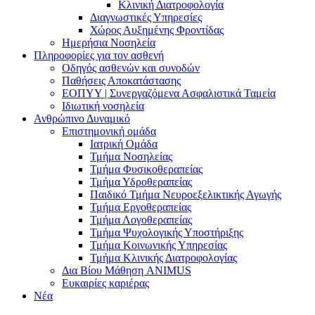
Κλινική Διατροφολογία
Διαγνωστικές Υπηρεσίες
Χώρος Αυξημένης Φροντίδας
Ημερήσια Νοσηλεία
Πληροφορίες για τον ασθενή
Οδηγός ασθενών και συνοδών
Παθήσεις Αποκατάστασης
ΕΟΠΥΥ | Συνεργαζόμενα Ασφαλιστικά Ταμεία
Ιδιωτική νοσηλεία
Ανθρώπινο Δυναμικό
Επιστημονική ομάδα
Ιατρική Ομάδα
Τμήμα Νοσηλείας
Τμήμα Φυσικοθεραπείας
Τμήμα Υδροθεραπείας
Παιδικό Τμήμα Νευροεξελικτικής Αγωγής
Τμήμα Εργοθεραπείας
Τμήμα Λογοθεραπείας
Τμήμα Ψυχολογικής Υποστήριξης
Τμήμα Κοινωνικής Υπηρεσίας
Τμήμα Κλινικής Διατροφολογίας
Δια Βίου Μάθηση ANIMUS
Ευκαιρίες καριέρας
Νέα