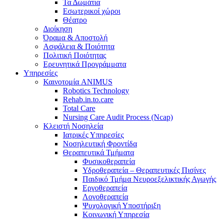
Τα Δωμάτια
Εσωτερικοί χώροι
Θέατρο
Διοίκηση
Όραμα & Αποστολή
Ασφάλεια & Ποιότητα
Πολιτική Ποιότητας
Ερευνητικά Προγράμματα
Υπηρεσίες
Καινοτομία ANIMUS
Robotics Technology
Rehab.in.to.care
Total Care
Nursing Care Audit Process (Ncap)
Κλειστή Νοσηλεία
Ιατρικές Υπηρεσίες
Νοσηλευτική Φροντίδα
Θεραπευτικά Τμήματα
Φυσικοθεραπεία
Υδροθεραπεία – Θεραπευτικές Πισίνες
Παιδικό Τμήμα Νευροεξελικτικής Αγωγής
Εργοθεραπεία
Λογοθεραπεία
Ψυχολογική Υποστήριξη
Κοινωνική Υπηρεσία