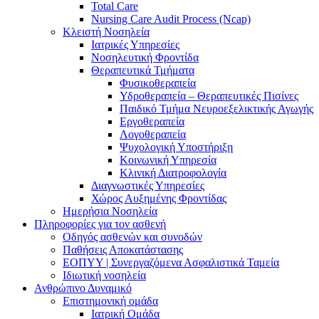
Total Care
Nursing Care Audit Process (Ncap)
Κλειστή Νοσηλεία
Ιατρικές Υπηρεσίες
Νοσηλευτική Φροντίδα
Θεραπευτικά Τμήματα
Φυσικοθεραπεία
Υδροθεραπεία – Θεραπευτικές Πισίνες
Παιδικό Τμήμα Νευροεξελικτικής Αγωγής
Εργοθεραπεία
Λογοθεραπεία
Ψυχολογική Υποστήριξη
Κοινωνική Υπηρεσία
Κλινική Διατροφολογία
Διαγνωστικές Υπηρεσίες
Χώρος Αυξημένης Φροντίδας
Ημερήσια Νοσηλεία
Πληροφορίες για τον ασθενή
Οδηγός ασθενών και συνοδών
Παθήσεις Αποκατάστασης
ΕΟΠΥΥ | Συνεργαζόμενα Ασφαλιστικά Ταμεία
Ιδιωτική νοσηλεία
Ανθρώπινο Δυναμικό
Επιστημονική ομάδα
Ιατρική Ομάδα