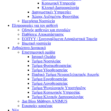
Κοινωνική Υπηρεσία
Κλινική Διατροφολογία
Διαγνωστικές Υπηρεσίες
Χώρος Αυξημένης Φροντίδας
Ημερήσια Νοσηλεία
Πληροφορίες για τον ασθενή
Οδηγός ασθενών και συνοδών
Παθήσεις Αποκατάστασης
ΕΟΠΥΥ | Συνεργαζόμενα Ασφαλιστικά Ταμεία
Ιδιωτική νοσηλεία
Ανθρώπινο Δυναμικό
Επιστημονική ομάδα
Ιατρική Ομάδα
Τμήμα Νοσηλείας
Τμήμα Φυσικοθεραπείας
Τμήμα Υδροθεραπείας
Παιδικό Τμήμα Νευροεξελικτικής Αγωγής
Τμήμα Εργοθεραπείας
Τμήμα Λογοθεραπείας
Τμήμα Ψυχολογικής Υποστήριξης
Τμήμα Κοινωνικής Υπηρεσίας
Τμήμα Κλινικής Διατροφολογίας
Δια Βίου Μάθηση ANIMUS
Ευκαιρίες καριέρας
Νέα