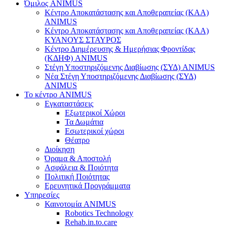
Όμιλος ANIMUS
Κέντρο Αποκατάστασης και Αποθεραπείας (ΚΑΑ)
ANIMUS
Κέντρο Αποκατάστασης και Αποθεραπείας (ΚΑΑ)
ΚΥΑΝΟΥΣ ΣΤΑΥΡΟΣ
Κέντρο Διημέρευσης & Ημερήσιας Φροντίδας
(ΚΔΗΦ) ANIMUS
Στέγη Υποστηριζόμενης Διαβίωσης (ΣΥΔ) ANIMUS
Νέα Στέγη Υποστηριζόμενης Διαβίωσης (ΣΥΔ)
ANIMUS
Το κέντρο ANIMUS
Εγκαταστάσεις
Εξωτερικοί Χώροι
Τα Δωμάτια
Εσωτερικοί χώροι
Θέατρο
Διοίκηση
Όραμα & Αποστολή
Ασφάλεια & Ποιότητα
Πολιτική Ποιότητας
Ερευνητικά Προγράμματα
Υπηρεσίες
Καινοτομία ANIMUS
Robotics Technology
Rehab.in.to.care