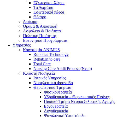
Εξωτερικοί Χώροι
Τα Δωμάτια
Εσωτερικοί χώροι
Θέατρο
Διοίκηση
Όραμα & Αποστολή
Ασφάλεια & Ποιότητα
Πολιτική Ποιότητας
Ερευνητικά Προγράμματα
Υπηρεσίες
Καινοτομία ANIMUS
Robotics Technology
Rehab.in.to.care
Total Care
Nursing Care Audit Process (Ncap)
Κλειστή Νοσηλεία
Ιατρικές Υπηρεσίες
Νοσηλευτική Φροντίδα
Θεραπευτικά Τμήματα
Φυσικοθεραπεία
Υδροθεραπεία – Θεραπευτικές Πισίνες
Παιδικό Τμήμα Νευροεξελικτικής Αγωγής
Εργοθεραπεία
Λογοθεραπεία
Ψυχολογική Υποστήριξη