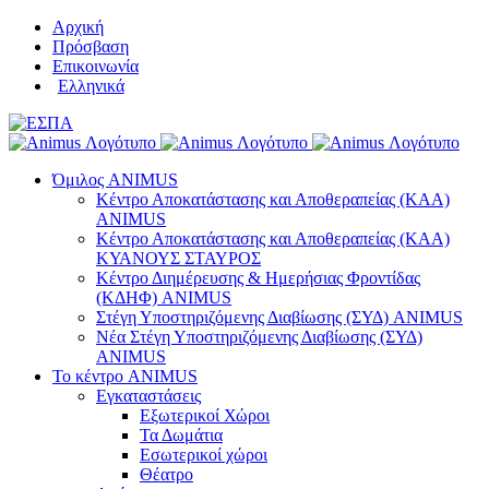
Μετάβαση
Αρχική
στο
Πρόσβαση
περιεχόμενο
Επικοινωνία
Ελληνικά
Όμιλος ANIMUS
Κέντρο Αποκατάστασης και Αποθεραπείας (ΚΑΑ)
ANIMUS
Κέντρο Αποκατάστασης και Αποθεραπείας (ΚΑΑ)
ΚΥΑΝΟΥΣ ΣΤΑΥΡΟΣ
Κέντρο Διημέρευσης & Ημερήσιας Φροντίδας
(ΚΔΗΦ) ANIMUS
Στέγη Υποστηριζόμενης Διαβίωσης (ΣΥΔ) ANIMUS
Νέα Στέγη Υποστηριζόμενης Διαβίωσης (ΣΥΔ)
ANIMUS
Το κέντρο ANIMUS
Εγκαταστάσεις
Εξωτερικοί Χώροι
Τα Δωμάτια
Εσωτερικοί χώροι
Θέατρο