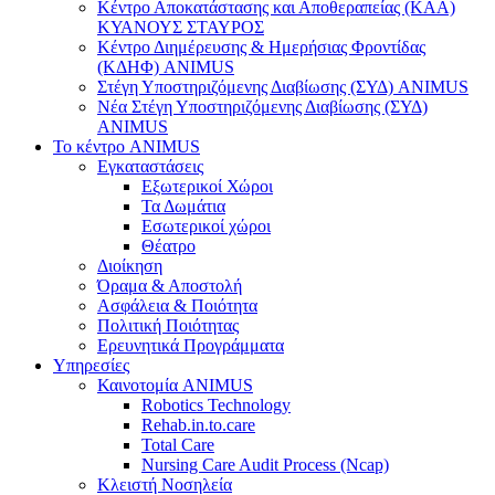
Κέντρο Αποκατάστασης και Αποθεραπείας (ΚΑΑ)
ΚΥΑΝΟΥΣ ΣΤΑΥΡΟΣ
Κέντρο Διημέρευσης & Ημερήσιας Φροντίδας
(ΚΔΗΦ) ANIMUS
Στέγη Υποστηριζόμενης Διαβίωσης (ΣΥΔ) ANIMUS
Νέα Στέγη Υποστηριζόμενης Διαβίωσης (ΣΥΔ)
ANIMUS
Το κέντρο ANIMUS
Εγκαταστάσεις
Εξωτερικοί Χώροι
Τα Δωμάτια
Εσωτερικοί χώροι
Θέατρο
Διοίκηση
Όραμα & Αποστολή
Ασφάλεια & Ποιότητα
Πολιτική Ποιότητας
Ερευνητικά Προγράμματα
Υπηρεσίες
Καινοτομία ANIMUS
Robotics Technology
Rehab.in.to.care
Total Care
Nursing Care Audit Process (Ncap)
Κλειστή Νοσηλεία