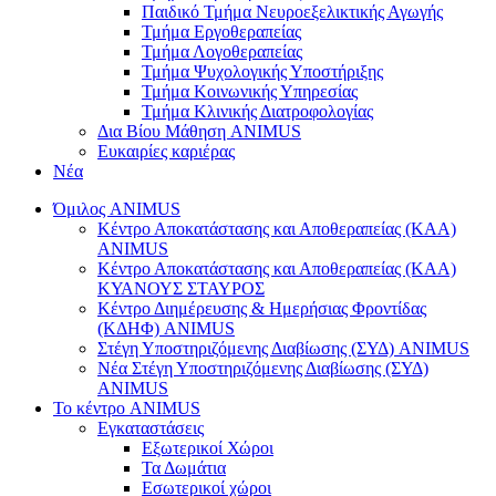
Παιδικό Τμήμα Νευροεξελικτικής Αγωγής
Τμήμα Εργοθεραπείας
Τμήμα Λογοθεραπείας
Τμήμα Ψυχολογικής Υποστήριξης
Τμήμα Κοινωνικής Υπηρεσίας
Τμήμα Κλινικής Διατροφολογίας
Δια Βίου Μάθηση ANIMUS
Ευκαιρίες καριέρας
Νέα
Όμιλος ANIMUS
Κέντρο Αποκατάστασης και Αποθεραπείας (ΚΑΑ)
ANIMUS
Κέντρο Αποκατάστασης και Αποθεραπείας (ΚΑΑ)
ΚΥΑΝΟΥΣ ΣΤΑΥΡΟΣ
Κέντρο Διημέρευσης & Ημερήσιας Φροντίδας
(ΚΔΗΦ) ANIMUS
Στέγη Υποστηριζόμενης Διαβίωσης (ΣΥΔ) ANIMUS
Νέα Στέγη Υποστηριζόμενης Διαβίωσης (ΣΥΔ)
ANIMUS
Το κέντρο ANIMUS
Εγκαταστάσεις
Εξωτερικοί Χώροι
Τα Δωμάτια
Εσωτερικοί χώροι