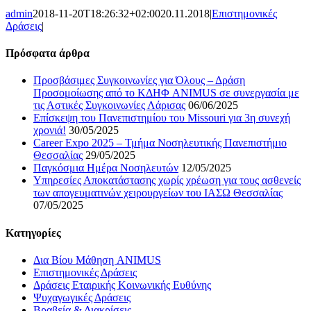
admin
2018-11-20T18:26:32+02:00
20.11.2018
|
Επιστημονικές
Δράσεις
|
Πρόσφατα άρθρα
Προσβάσιμες Συγκοινωνίες για Όλους – Δράση
Προσομοίωσης από το ΚΔΗΦ ANIMUS σε συνεργασία με
τις Αστικές Συγκοινωνίες Λάρισας
06/06/2025
Επίσκεψη του Πανεπιστημίου του Missouri για 3η συνεχή
χρονιά!
30/05/2025
Career Expo 2025 – Τμήμα Νοσηλευτικής Πανεπιστήμιο
Θεσσαλίας
29/05/2025
Παγκόσμια Ημέρα Νοσηλευτών
12/05/2025
Υπηρεσίες Αποκατάστασης χωρίς χρέωση για τους ασθενείς
των απογευματινών χειρουργείων του ΙΑΣΩ Θεσσαλίας
07/05/2025
Κατηγορίες
Δια Βίου Μάθηση ANIMUS
Επιστημονικές Δράσεις
Δράσεις Εταιρικής Κοινωνικής Ευθύνης
Ψυχαγωγικές Δράσεις
Βραβεία & Διακρίσεις