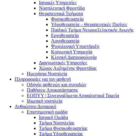
Ιατρικές Υπηρεσίες
Νοσηλευτική Φροντίδα
Θεραπευτικά Τμήματα
Φυσικοθεραπεία
Υδροθεραπεία – Θεραπευτικές Πισίνες
Παιδικό Τμήμα Νευροεξελικτικής Αγωγής
Εργοθεραπεία
Λογοθεραπεία
Ψυχολογική Υποστήριξη
Κοινωνική Υπηρεσία
Κλινική Διατροφολογία
Διαγνωστικές Υπηρεσίες
Χώρος Αυξημένης Φροντίδας
Ημερήσια Νοσηλεία
Πληροφορίες για τον ασθενή
Οδηγός ασθενών και συνοδών
Παθήσεις Αποκατάστασης
ΕΟΠΥΥ | Συνεργαζόμενα Ασφαλιστικά Ταμεία
Ιδιωτική νοσηλεία
Ανθρώπινο Δυναμικό
Επιστημονική ομάδα
Ιατρική Ομάδα
Τμήμα Νοσηλείας
Τμήμα Φυσικοθεραπείας
Τμήμα Υδροθεραπείας