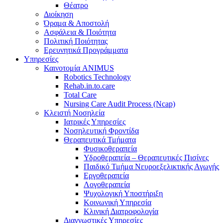
Θέατρο
Διοίκηση
Όραμα & Αποστολή
Ασφάλεια & Ποιότητα
Πολιτική Ποιότητας
Ερευνητικά Προγράμματα
Υπηρεσίες
Καινοτομία ANIMUS
Robotics Technology
Rehab.in.to.care
Total Care
Nursing Care Audit Process (Ncap)
Κλειστή Νοσηλεία
Ιατρικές Υπηρεσίες
Νοσηλευτική Φροντίδα
Θεραπευτικά Τμήματα
Φυσικοθεραπεία
Υδροθεραπεία – Θεραπευτικές Πισίνες
Παιδικό Τμήμα Νευροεξελικτικής Αγωγής
Εργοθεραπεία
Λογοθεραπεία
Ψυχολογική Υποστήριξη
Κοινωνική Υπηρεσία
Κλινική Διατροφολογία
Διαγνωστικές Υπηρεσίες