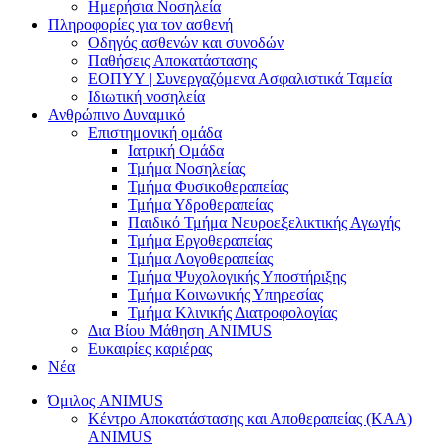
Ημερήσια Νοσηλεία
Πληροφορίες για τον ασθενή
Οδηγός ασθενών και συνοδών
Παθήσεις Αποκατάστασης
ΕΟΠΥΥ | Συνεργαζόμενα Ασφαλιστικά Ταμεία
Ιδιωτική νοσηλεία
Ανθρώπινο Δυναμικό
Επιστημονική ομάδα
Ιατρική Ομάδα
Τμήμα Νοσηλείας
Τμήμα Φυσικοθεραπείας
Τμήμα Υδροθεραπείας
Παιδικό Τμήμα Νευροεξελικτικής Αγωγής
Τμήμα Εργοθεραπείας
Τμήμα Λογοθεραπείας
Τμήμα Ψυχολογικής Υποστήριξης
Τμήμα Κοινωνικής Υπηρεσίας
Τμήμα Κλινικής Διατροφολογίας
Δια Βίου Μάθηση ANIMUS
Ευκαιρίες καριέρας
Νέα
Όμιλος ANIMUS
Κέντρο Αποκατάστασης και Αποθεραπείας (ΚΑΑ)
ANIMUS