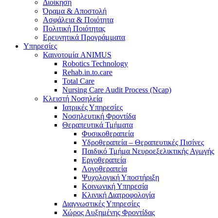
Διοίκηση
Όραμα & Αποστολή
Ασφάλεια & Ποιότητα
Πολιτική Ποιότητας
Ερευνητικά Προγράμματα
Υπηρεσίες
Καινοτομία ANIMUS
Robotics Technology
Rehab.in.to.care
Total Care
Nursing Care Audit Process (Ncap)
Κλειστή Νοσηλεία
Ιατρικές Υπηρεσίες
Νοσηλευτική Φροντίδα
Θεραπευτικά Τμήματα
Φυσικοθεραπεία
Υδροθεραπεία – Θεραπευτικές Πισίνες
Παιδικό Τμήμα Νευροεξελικτικής Αγωγής
Εργοθεραπεία
Λογοθεραπεία
Ψυχολογική Υποστήριξη
Κοινωνική Υπηρεσία
Κλινική Διατροφολογία
Διαγνωστικές Υπηρεσίες
Χώρος Αυξημένης Φροντίδας