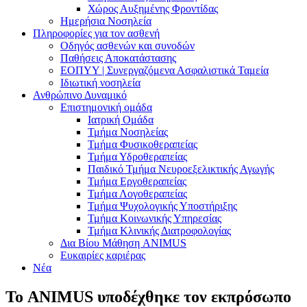
Χώρος Αυξημένης Φροντίδας
Ημερήσια Νοσηλεία
Πληροφορίες για τον ασθενή
Οδηγός ασθενών και συνοδών
Παθήσεις Αποκατάστασης
ΕΟΠΥΥ | Συνεργαζόμενα Ασφαλιστικά Ταμεία
Ιδιωτική νοσηλεία
Ανθρώπινο Δυναμικό
Επιστημονική ομάδα
Ιατρική Ομάδα
Τμήμα Νοσηλείας
Τμήμα Φυσικοθεραπείας
Τμήμα Υδροθεραπείας
Παιδικό Τμήμα Νευροεξελικτικής Αγωγής
Τμήμα Εργοθεραπείας
Τμήμα Λογοθεραπείας
Τμήμα Ψυχολογικής Υποστήριξης
Τμήμα Κοινωνικής Υπηρεσίας
Τμήμα Κλινικής Διατροφολογίας
Δια Βίου Μάθηση ANIMUS
Ευκαιρίες καριέρας
Νέα
Το ANIMUS υποδέχθηκε τον εκπρόσωπο