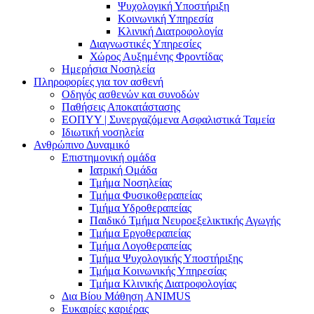
Ψυχολογική Υποστήριξη
Κοινωνική Υπηρεσία
Κλινική Διατροφολογία
Διαγνωστικές Υπηρεσίες
Χώρος Αυξημένης Φροντίδας
Ημερήσια Νοσηλεία
Πληροφορίες για τον ασθενή
Οδηγός ασθενών και συνοδών
Παθήσεις Αποκατάστασης
ΕΟΠΥΥ | Συνεργαζόμενα Ασφαλιστικά Ταμεία
Ιδιωτική νοσηλεία
Ανθρώπινο Δυναμικό
Επιστημονική ομάδα
Ιατρική Ομάδα
Τμήμα Νοσηλείας
Τμήμα Φυσικοθεραπείας
Τμήμα Υδροθεραπείας
Παιδικό Τμήμα Νευροεξελικτικής Αγωγής
Τμήμα Εργοθεραπείας
Τμήμα Λογοθεραπείας
Τμήμα Ψυχολογικής Υποστήριξης
Τμήμα Κοινωνικής Υπηρεσίας
Τμήμα Κλινικής Διατροφολογίας
Δια Βίου Μάθηση ANIMUS
Ευκαιρίες καριέρας