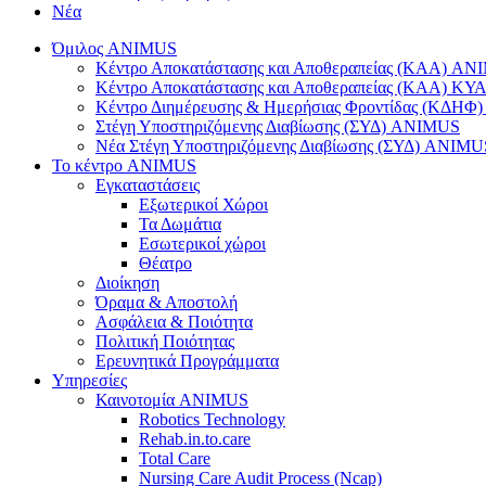
Νέα
Όμιλος ANIMUS
Κέντρο Αποκατάστασης και Αποθεραπείας (ΚΑΑ) A
Κέντρο Αποκατάστασης και Αποθεραπείας (ΚΑΑ) 
Κέντρο Διημέρευσης & Ημερήσιας Φροντίδας (ΚΔΗ
Στέγη Υποστηριζόμενης Διαβίωσης (ΣΥΔ) ANIMUS
Νέα Στέγη Υποστηριζόμενης Διαβίωσης (ΣΥΔ) ANIMU
Το κέντρο ANIMUS
Εγκαταστάσεις
Εξωτερικοί Χώροι
Τα Δωμάτια
Εσωτερικοί χώροι
Θέατρο
Διοίκηση
Όραμα & Αποστολή
Ασφάλεια & Ποιότητα
Πολιτική Ποιότητας
Ερευνητικά Προγράμματα
Υπηρεσίες
Καινοτομία ANIMUS
Robotics Technology
Rehab.in.to.care
Total Care
Nursing Care Audit Process (Ncap)