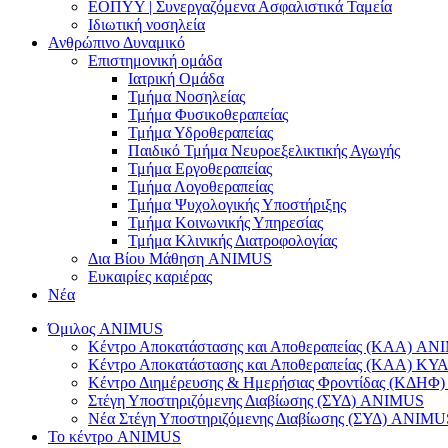
ΕΟΠΥΥ | Συνεργαζόμενα Ασφαλιστικά Ταμεία
Ιδιωτική νοσηλεία
Ανθρώπινο Δυναμικό
Επιστημονική ομάδα
Ιατρική Ομάδα
Τμήμα Νοσηλείας
Τμήμα Φυσικοθεραπείας
Τμήμα Υδροθεραπείας
Παιδικό Τμήμα Νευροεξελικτικής Αγωγής
Τμήμα Εργοθεραπείας
Τμήμα Λογοθεραπείας
Τμήμα Ψυχολογικής Υποστήριξης
Τμήμα Κοινωνικής Υπηρεσίας
Τμήμα Κλινικής Διατροφολογίας
Δια Βίου Μάθηση ANIMUS
Ευκαιρίες καριέρας
Νέα
Όμιλος ANIMUS
Κέντρο Αποκατάστασης και Αποθεραπείας (ΚΑΑ) A
Κέντρο Αποκατάστασης και Αποθεραπείας (ΚΑΑ) 
Κέντρο Διημέρευσης & Ημερήσιας Φροντίδας (ΚΔΗ
Στέγη Υποστηριζόμενης Διαβίωσης (ΣΥΔ) ANIMUS
Νέα Στέγη Υποστηριζόμενης Διαβίωσης (ΣΥΔ) ANIMU
Το κέντρο ANIMUS