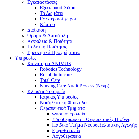
Εγκαταστάσεις
Εξωτερικοί Χώροι
Τα Δωμάτια
Εσωτερικοί χώροι
Θέατρο
Διοίκηση
Όραμα & Αποστολή
Ασφάλεια & Ποιότητα
Πολιτική Ποιότητας
Ερευνητικά Προγράμματα
Υπηρεσίες
Καινοτομία ANIMUS
Robotics Technology
Rehab.in.to.care
Total Care
Nursing Care Audit Process (Ncap)
Κλειστή Νοσηλεία
Ιατρικές Υπηρεσίες
Νοσηλευτική Φροντίδα
Θεραπευτικά Τμήματα
Φυσικοθεραπεία
Υδροθεραπεία – Θεραπευτικές Πισίνες
Παιδικό Τμήμα Νευροεξελικτικής Αγωγής
Εργοθεραπεία
Λογοθεραπεία