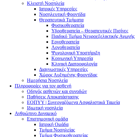
Κλειστή Νοσηλεία
Ιατρικές Υπηρεσίες
Νοσηλευτική Φροντίδα
Θεραπευτικά Τμήματα
Φυσικοθεραπεία
Υδροθεραπεία – Θεραπευτικές Πισίνες
Παιδικό Τμήμα Νευροεξελικτικής Αγωγής
Εργοθεραπεία
Λογοθεραπεία
Ψυχολογική Υποστήριξη
Κοινωνική Υπηρεσία
Κλινική Διατροφολογία
Διαγνωστικές Υπηρεσίες
Χώρος Αυξημένης Φροντίδας
Ημερήσια Νοσηλεία
Πληροφορίες για τον ασθενή
Οδηγός ασθενών και συνοδών
Παθήσεις Αποκατάστασης
ΕΟΠΥΥ | Συνεργαζόμενα Ασφαλιστικά Ταμεία
Ιδιωτική νοσηλεία
Ανθρώπινο Δυναμικό
Επιστημονική ομάδα
Ιατρική Ομάδα
Τμήμα Νοσηλείας
Τμήμα Φυσικοθεραπείας