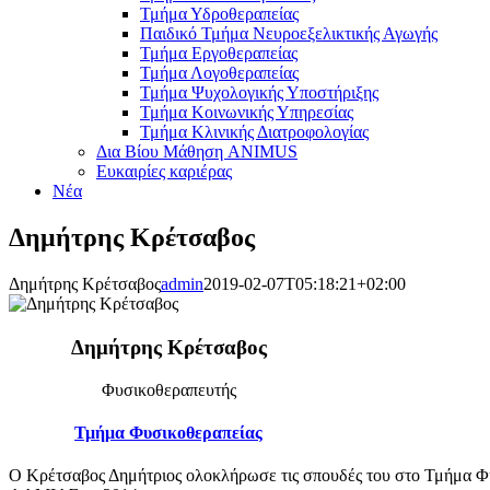
Τμήμα Υδροθεραπείας
Παιδικό Τμήμα Νευροεξελικτικής Αγωγής
Τμήμα Εργοθεραπείας
Τμήμα Λογοθεραπείας
Τμήμα Ψυχολογικής Υποστήριξης
Τμήμα Κοινωνικής Υπηρεσίας
Τμήμα Κλινικής Διατροφολογίας
Δια Βίου Μάθηση ANIMUS
Ευκαιρίες καριέρας
Νέα
Δημήτρης Κρέτσαβος
Δημήτρης Κρέτσαβος
admin
2019-02-07T05:18:21+02:00
Δημήτρης Κρέτσαβος
Φυσικοθεραπευτής
Τμήμα Φυσικοθεραπείας
Ο Κρέτσαβος Δημήτριος ολοκλήρωσε τις σπουδές του στο Τμήμα Φυ