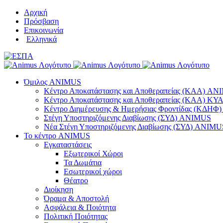
Μετάβαση
Αρχική
στο
Πρόσβαση
περιεχόμενο
Επικοινωνία
Ελληνικά
Όμιλος ANIMUS
Κέντρο Αποκατάστασης και Αποθεραπείας (ΚΑΑ) A
Κέντρο Αποκατάστασης και Αποθεραπείας (ΚΑΑ) 
Κέντρο Διημέρευσης & Ημερήσιας Φροντίδας (ΚΔΗ
Στέγη Υποστηριζόμενης Διαβίωσης (ΣΥΔ) ANIMUS
Νέα Στέγη Υποστηριζόμενης Διαβίωσης (ΣΥΔ) ANIMU
Το κέντρο ANIMUS
Εγκαταστάσεις
Εξωτερικοί Χώροι
Τα Δωμάτια
Εσωτερικοί χώροι
Θέατρο
Διοίκηση
Όραμα & Αποστολή
Ασφάλεια & Ποιότητα
Πολιτική Ποιότητας