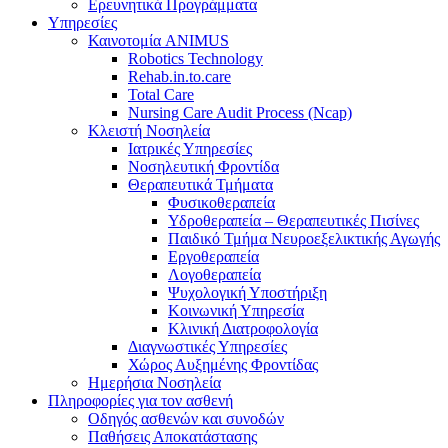
Ερευνητικά Προγράμματα
Υπηρεσίες
Καινοτομία ANIMUS
Robotics Technology
Rehab.in.to.care
Total Care
Nursing Care Audit Process (Ncap)
Κλειστή Νοσηλεία
Ιατρικές Υπηρεσίες
Νοσηλευτική Φροντίδα
Θεραπευτικά Τμήματα
Φυσικοθεραπεία
Υδροθεραπεία – Θεραπευτικές Πισίνες
Παιδικό Τμήμα Νευροεξελικτικής Αγωγής
Εργοθεραπεία
Λογοθεραπεία
Ψυχολογική Υποστήριξη
Κοινωνική Υπηρεσία
Κλινική Διατροφολογία
Διαγνωστικές Υπηρεσίες
Χώρος Αυξημένης Φροντίδας
Ημερήσια Νοσηλεία
Πληροφορίες για τον ασθενή
Οδηγός ασθενών και συνοδών
Παθήσεις Αποκατάστασης