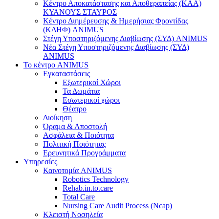
Κέντρο Αποκατάστασης και Αποθεραπείας (ΚΑΑ)
ΚΥΑΝΟΥΣ ΣΤΑΥΡΟΣ
Κέντρο Διημέρευσης & Ημερήσιας Φροντίδας
(ΚΔΗΦ) ANIMUS
Στέγη Υποστηριζόμενης Διαβίωσης (ΣΥΔ) ANIMUS
Νέα Στέγη Υποστηριζόμενης Διαβίωσης (ΣΥΔ)
ANIMUS
Το κέντρο ANIMUS
Εγκαταστάσεις
Εξωτερικοί Χώροι
Τα Δωμάτια
Εσωτερικοί χώροι
Θέατρο
Διοίκηση
Όραμα & Αποστολή
Ασφάλεια & Ποιότητα
Πολιτική Ποιότητας
Ερευνητικά Προγράμματα
Υπηρεσίες
Καινοτομία ANIMUS
Robotics Technology
Rehab.in.to.care
Total Care
Nursing Care Audit Process (Ncap)
Κλειστή Νοσηλεία