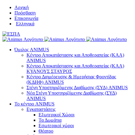
Μετάβαση
Αρχική
στο
Πρόσβαση
περιεχόμενο
Επικοινωνία
Ελληνικά
Όμιλος ANIMUS
Κέντρο Αποκατάστασης και Αποθεραπείας (ΚΑΑ)
ANIMUS
Κέντρο Αποκατάστασης και Αποθεραπείας (ΚΑΑ)
ΚΥΑΝΟΥΣ ΣΤΑΥΡΟΣ
Κέντρο Διημέρευσης & Ημερήσιας Φροντίδας
(ΚΔΗΦ) ANIMUS
Στέγη Υποστηριζόμενης Διαβίωσης (ΣΥΔ) ANIMUS
Νέα Στέγη Υποστηριζόμενης Διαβίωσης (ΣΥΔ)
ANIMUS
Το κέντρο ANIMUS
Εγκαταστάσεις
Εξωτερικοί Χώροι
Τα Δωμάτια
Εσωτερικοί χώροι
Θέατρο