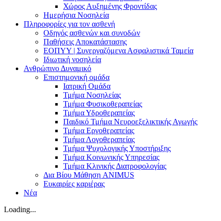
Χώρος Αυξημένης Φροντίδας
Ημερήσια Νοσηλεία
Πληροφορίες για τον ασθενή
Οδηγός ασθενών και συνοδών
Παθήσεις Αποκατάστασης
ΕΟΠΥΥ | Συνεργαζόμενα Ασφαλιστικά Ταμεία
Ιδιωτική νοσηλεία
Ανθρώπινο Δυναμικό
Επιστημονική ομάδα
Ιατρική Ομάδα
Τμήμα Νοσηλείας
Τμήμα Φυσικοθεραπείας
Τμήμα Υδροθεραπείας
Παιδικό Τμήμα Νευροεξελικτικής Αγωγής
Τμήμα Εργοθεραπείας
Τμήμα Λογοθεραπείας
Τμήμα Ψυχολογικής Υποστήριξης
Τμήμα Κοινωνικής Υπηρεσίας
Τμήμα Κλινικής Διατροφολογίας
Δια Βίου Μάθηση ANIMUS
Ευκαιρίες καριέρας
Νέα
Loading...