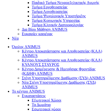
Παιδικό Τμήμα Νευροεξελικτικής Αγωγής
Τμήμα Εργοθεραπείας
Τμήμα Λογοθεραπείας
Τμήμα Ψυχολογικής Υποστήριξης
Τμήμα Κοινωνικής Υπηρεσίας
Τμήμα Κλινικής Διατροφολογίας
Δια Βίου Μάθηση ANIMUS
Ευκαιρίες καριέρας
Νέα
Όμιλος ANIMUS
Κέντρο Αποκατάστασης και Αποθεραπείας (ΚΑΑ)
ANIMUS
Κέντρο Αποκατάστασης και Αποθεραπείας (ΚΑΑ)
ΚΥΑΝΟΥΣ ΣΤΑΥΡΟΣ
Κέντρο Διημέρευσης & Ημερήσιας Φροντίδας
(ΚΔΗΦ) ANIMUS
Στέγη Υποστηριζόμενης Διαβίωσης (ΣΥΔ) ANIMUS
Νέα Στέγη Υποστηριζόμενης Διαβίωσης (ΣΥΔ)
ANIMUS
Το κέντρο ANIMUS
Εγκαταστάσεις
Εξωτερικοί Χώροι
Τα Δωμάτια
Εσωτερικοί χώροι