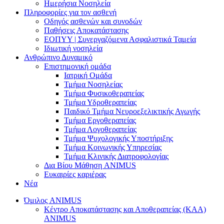
Ημερήσια Νοσηλεία
Πληροφορίες για τον ασθενή
Οδηγός ασθενών και συνοδών
Παθήσεις Αποκατάστασης
ΕΟΠΥΥ | Συνεργαζόμενα Ασφαλιστικά Ταμεία
Ιδιωτική νοσηλεία
Ανθρώπινο Δυναμικό
Επιστημονική ομάδα
Ιατρική Ομάδα
Τμήμα Νοσηλείας
Τμήμα Φυσικοθεραπείας
Τμήμα Υδροθεραπείας
Παιδικό Τμήμα Νευροεξελικτικής Αγωγής
Τμήμα Εργοθεραπείας
Τμήμα Λογοθεραπείας
Τμήμα Ψυχολογικής Υποστήριξης
Τμήμα Κοινωνικής Υπηρεσίας
Τμήμα Κλινικής Διατροφολογίας
Δια Βίου Μάθηση ANIMUS
Ευκαιρίες καριέρας
Νέα
Όμιλος ANIMUS
Κέντρο Αποκατάστασης και Αποθεραπείας (ΚΑΑ)
ANIMUS