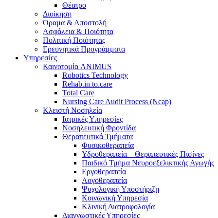
Θέατρο
Διοίκηση
Όραμα & Αποστολή
Ασφάλεια & Ποιότητα
Πολιτική Ποιότητας
Ερευνητικά Προγράμματα
Υπηρεσίες
Καινοτομία ANIMUS
Robotics Technology
Rehab.in.to.care
Total Care
Nursing Care Audit Process (Ncap)
Κλειστή Νοσηλεία
Ιατρικές Υπηρεσίες
Νοσηλευτική Φροντίδα
Θεραπευτικά Τμήματα
Φυσικοθεραπεία
Υδροθεραπεία – Θεραπευτικές Πισίνες
Παιδικό Τμήμα Νευροεξελικτικής Αγωγής
Εργοθεραπεία
Λογοθεραπεία
Ψυχολογική Υποστήριξη
Κοινωνική Υπηρεσία
Κλινική Διατροφολογία
Διαγνωστικές Υπηρεσίες