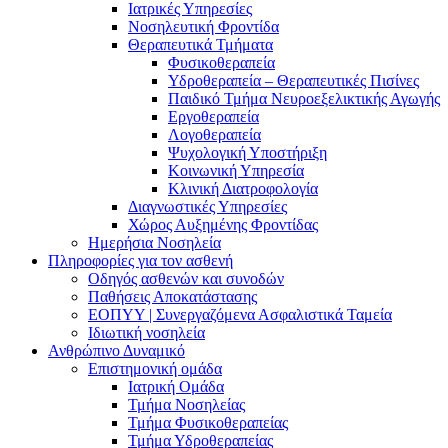
Ιατρικές Υπηρεσίες
Νοσηλευτική Φροντίδα
Θεραπευτικά Τμήματα
Φυσικοθεραπεία
Υδροθεραπεία – Θεραπευτικές Πισίνες
Παιδικό Τμήμα Νευροεξελικτικής Αγωγής
Εργοθεραπεία
Λογοθεραπεία
Ψυχολογική Υποστήριξη
Κοινωνική Υπηρεσία
Κλινική Διατροφολογία
Διαγνωστικές Υπηρεσίες
Χώρος Αυξημένης Φροντίδας
Ημερήσια Νοσηλεία
Πληροφορίες για τον ασθενή
Οδηγός ασθενών και συνοδών
Παθήσεις Αποκατάστασης
ΕΟΠΥΥ | Συνεργαζόμενα Ασφαλιστικά Ταμεία
Ιδιωτική νοσηλεία
Ανθρώπινο Δυναμικό
Επιστημονική ομάδα
Ιατρική Ομάδα
Τμήμα Νοσηλείας
Τμήμα Φυσικοθεραπείας
Τμήμα Υδροθεραπείας