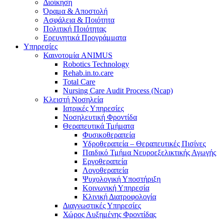
Διοίκηση
Όραμα & Αποστολή
Ασφάλεια & Ποιότητα
Πολιτική Ποιότητας
Ερευνητικά Προγράμματα
Υπηρεσίες
Καινοτομία ANIMUS
Robotics Technology
Rehab.in.to.care
Total Care
Nursing Care Audit Process (Ncap)
Κλειστή Νοσηλεία
Ιατρικές Υπηρεσίες
Νοσηλευτική Φροντίδα
Θεραπευτικά Τμήματα
Φυσικοθεραπεία
Υδροθεραπεία – Θεραπευτικές Πισίνες
Παιδικό Τμήμα Νευροεξελικτικής Αγωγής
Εργοθεραπεία
Λογοθεραπεία
Ψυχολογική Υποστήριξη
Κοινωνική Υπηρεσία
Κλινική Διατροφολογία
Διαγνωστικές Υπηρεσίες
Χώρος Αυξημένης Φροντίδας