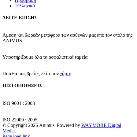
Πρόσβαση
Ελληνικά
ΔΕΙΤΕ ΕΠΙΣΗΣ
Άμεση και δωρεάν μεταφορά των ασθενών μας από τον στόλο της
ΑΝΙΜUS
Υποστηρίζουμε όλα τα ασφαλιστικά ταμεία
Που θα μας βρείτε, δείτε τον
χάρτη
ΠΙΣΤΟΠΟΙΗΣΕΙΣ
ISO 9001 : 2008
ISO 22000 : 2005
© Copyright
2026 Animus. Powered by
WAYMORE Digital
Media
.
Facebook
Instagram
LinkedIn
YouTube
Page load link