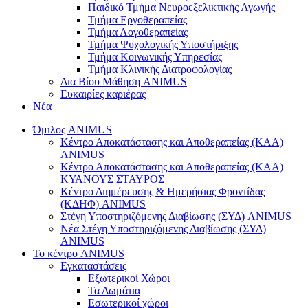
Παιδικό Τμήμα Νευροεξελικτικής Αγωγής
Τμήμα Εργοθεραπείας
Τμήμα Λογοθεραπείας
Τμήμα Ψυχολογικής Υποστήριξης
Τμήμα Κοινωνικής Υπηρεσίας
Τμήμα Κλινικής Διατροφολογίας
Δια Βίου Μάθηση ANIMUS
Ευκαιρίες καριέρας
Νέα
Όμιλος ANIMUS
Κέντρο Αποκατάστασης και Αποθεραπείας (ΚΑΑ)
ANIMUS
Κέντρο Αποκατάστασης και Αποθεραπείας (ΚΑΑ)
ΚΥΑΝΟΥΣ ΣΤΑΥΡΟΣ
Κέντρο Διημέρευσης & Ημερήσιας Φροντίδας
(ΚΔΗΦ) ANIMUS
Στέγη Υποστηριζόμενης Διαβίωσης (ΣΥΔ) ANIMUS
Νέα Στέγη Υποστηριζόμενης Διαβίωσης (ΣΥΔ)
ANIMUS
Το κέντρο ANIMUS
Εγκαταστάσεις
Εξωτερικοί Χώροι
Τα Δωμάτια
Εσωτερικοί χώροι