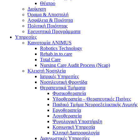
Θέατρο
Διοίκηση
Όραμα & Αποστολή
Ασφάλεια & Ποιότητα
Πολιτική Ποιότητας
Ερευνητικά Προγράμματα
Υπηρεσίες
Καινοτομία ANIMUS
Robotics Technology
Rehab.in.to.care
Total Care
Nursing Care Audit Process (Ncap)
Κλειστή Νοσηλεία
Ιατρικές Υπηρεσίες
Νοσηλευτική Φροντίδα
Θεραπευτικά Τμήματα
Φυσικοθεραπεία
Υδροθεραπεία – Θεραπευτικές Πισίνες
Παιδικό Τμήμα Νευροεξελικτικής Αγωγής
Εργοθεραπεία
Λογοθεραπεία
Ψυχολογική Υποστήριξη
Κοινωνική Υπηρεσία
Κλινική Διατροφολογία
Διαγνωστικές Υπηρεσίες