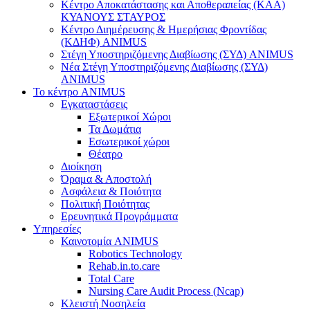
Κέντρο Αποκατάστασης και Αποθεραπείας (ΚΑΑ)
ΚΥΑΝΟΥΣ ΣΤΑΥΡΟΣ
Κέντρο Διημέρευσης & Ημερήσιας Φροντίδας
(ΚΔΗΦ) ANIMUS
Στέγη Υποστηριζόμενης Διαβίωσης (ΣΥΔ) ANIMUS
Νέα Στέγη Υποστηριζόμενης Διαβίωσης (ΣΥΔ)
ANIMUS
Το κέντρο ANIMUS
Εγκαταστάσεις
Εξωτερικοί Χώροι
Τα Δωμάτια
Εσωτερικοί χώροι
Θέατρο
Διοίκηση
Όραμα & Αποστολή
Ασφάλεια & Ποιότητα
Πολιτική Ποιότητας
Ερευνητικά Προγράμματα
Υπηρεσίες
Καινοτομία ANIMUS
Robotics Technology
Rehab.in.to.care
Total Care
Nursing Care Audit Process (Ncap)
Κλειστή Νοσηλεία