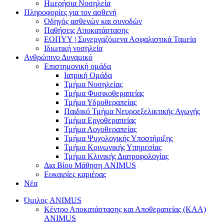
Ημερήσια Νοσηλεία
Πληροφορίες για τον ασθενή
Οδηγός ασθενών και συνοδών
Παθήσεις Αποκατάστασης
ΕΟΠΥΥ | Συνεργαζόμενα Ασφαλιστικά Ταμεία
Ιδιωτική νοσηλεία
Ανθρώπινο Δυναμικό
Επιστημονική ομάδα
Ιατρική Ομάδα
Τμήμα Νοσηλείας
Τμήμα Φυσικοθεραπείας
Τμήμα Υδροθεραπείας
Παιδικό Τμήμα Νευροεξελικτικής Αγωγής
Τμήμα Εργοθεραπείας
Τμήμα Λογοθεραπείας
Τμήμα Ψυχολογικής Υποστήριξης
Τμήμα Κοινωνικής Υπηρεσίας
Τμήμα Κλινικής Διατροφολογίας
Δια Βίου Μάθηση ANIMUS
Ευκαιρίες καριέρας
Νέα
Όμιλος ANIMUS
Κέντρο Αποκατάστασης και Αποθεραπείας (ΚΑΑ)
ANIMUS