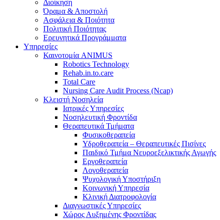
Διοίκηση
Όραμα & Αποστολή
Ασφάλεια & Ποιότητα
Πολιτική Ποιότητας
Ερευνητικά Προγράμματα
Υπηρεσίες
Καινοτομία ANIMUS
Robotics Technology
Rehab.in.to.care
Total Care
Nursing Care Audit Process (Ncap)
Κλειστή Νοσηλεία
Ιατρικές Υπηρεσίες
Νοσηλευτική Φροντίδα
Θεραπευτικά Τμήματα
Φυσικοθεραπεία
Υδροθεραπεία – Θεραπευτικές Πισίνες
Παιδικό Τμήμα Νευροεξελικτικής Αγωγής
Εργοθεραπεία
Λογοθεραπεία
Ψυχολογική Υποστήριξη
Κοινωνική Υπηρεσία
Κλινική Διατροφολογία
Διαγνωστικές Υπηρεσίες
Χώρος Αυξημένης Φροντίδας