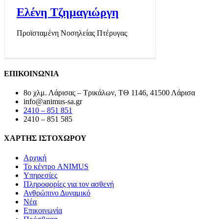
Ελένη Τζημαγιώργη
Προϊσταμένη Νοσηλείας Πτέρυγας
ΕΠΙΚΟΙΝΩΝΙΑ
8ο χλμ. Λάρισας – Τρικάλων, ΤΘ 1146, 41500 Λάρισα
info@animus-sa.gr
2410 – 851 851
2410 – 851 585
ΧΑΡΤΗΣ ΙΣΤΟΧΩΡΟΥ
Αρχική
Το κέντρο ANIMUS
Υπηρεσίες
Πληροφορίες για τον ασθενή
Ανθρώπινο Δυναμικό
Νέα
Επικοινωνία