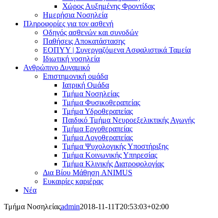
Χώρος Αυξημένης Φροντίδας
Ημερήσια Νοσηλεία
Πληροφορίες για τον ασθενή
Οδηγός ασθενών και συνοδών
Παθήσεις Αποκατάστασης
ΕΟΠΥΥ | Συνεργαζόμενα Ασφαλιστικά Ταμεία
Ιδιωτική νοσηλεία
Ανθρώπινο Δυναμικό
Επιστημονική ομάδα
Ιατρική Ομάδα
Τμήμα Νοσηλείας
Τμήμα Φυσικοθεραπείας
Τμήμα Υδροθεραπείας
Παιδικό Τμήμα Νευροεξελικτικής Αγωγής
Τμήμα Εργοθεραπείας
Τμήμα Λογοθεραπείας
Τμήμα Ψυχολογικής Υποστήριξης
Τμήμα Κοινωνικής Υπηρεσίας
Τμήμα Κλινικής Διατροφολογίας
Δια Βίου Μάθηση ANIMUS
Ευκαιρίες καριέρας
Νέα
Τμήμα Νοσηλείας
admin
2018-11-11T20:53:03+02:00