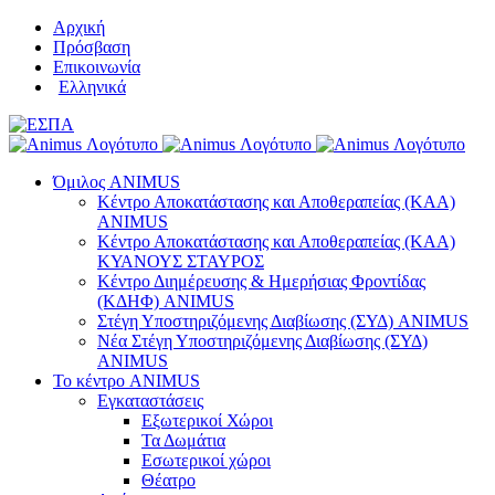
Μετάβαση
Αρχική
στο
Πρόσβαση
περιεχόμενο
Επικοινωνία
Ελληνικά
Όμιλος ANIMUS
Κέντρο Αποκατάστασης και Αποθεραπείας (ΚΑΑ)
ANIMUS
Κέντρο Αποκατάστασης και Αποθεραπείας (ΚΑΑ)
ΚΥΑΝΟΥΣ ΣΤΑΥΡΟΣ
Κέντρο Διημέρευσης & Ημερήσιας Φροντίδας
(ΚΔΗΦ) ANIMUS
Στέγη Υποστηριζόμενης Διαβίωσης (ΣΥΔ) ANIMUS
Νέα Στέγη Υποστηριζόμενης Διαβίωσης (ΣΥΔ)
ANIMUS
Το κέντρο ANIMUS
Εγκαταστάσεις
Εξωτερικοί Χώροι
Τα Δωμάτια
Εσωτερικοί χώροι
Θέατρο