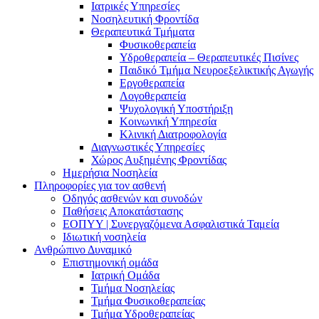
Ιατρικές Υπηρεσίες
Νοσηλευτική Φροντίδα
Θεραπευτικά Τμήματα
Φυσικοθεραπεία
Υδροθεραπεία – Θεραπευτικές Πισίνες
Παιδικό Τμήμα Νευροεξελικτικής Αγωγής
Εργοθεραπεία
Λογοθεραπεία
Ψυχολογική Υποστήριξη
Κοινωνική Υπηρεσία
Κλινική Διατροφολογία
Διαγνωστικές Υπηρεσίες
Χώρος Αυξημένης Φροντίδας
Ημερήσια Νοσηλεία
Πληροφορίες για τον ασθενή
Οδηγός ασθενών και συνοδών
Παθήσεις Αποκατάστασης
ΕΟΠΥΥ | Συνεργαζόμενα Ασφαλιστικά Ταμεία
Ιδιωτική νοσηλεία
Ανθρώπινο Δυναμικό
Επιστημονική ομάδα
Ιατρική Ομάδα
Τμήμα Νοσηλείας
Τμήμα Φυσικοθεραπείας
Τμήμα Υδροθεραπείας