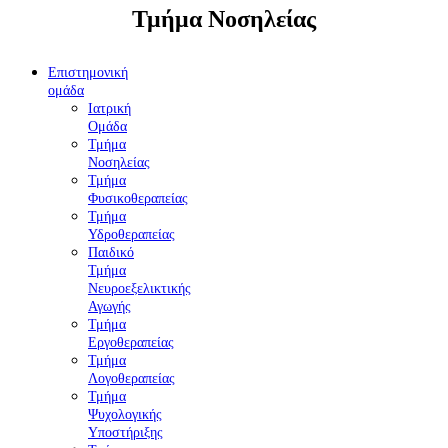
Τμήμα Νοσηλείας
Επιστημονική
ομάδα
Ιατρική
Ομάδα
Τμήμα
Νοσηλείας
Τμήμα
Φυσικοθεραπείας
Τμήμα
Υδροθεραπείας
Παιδικό
Τμήμα
Νευροεξελικτικής
Αγωγής
Τμήμα
Εργοθεραπείας
Τμήμα
Λογοθεραπείας
Τμήμα
Ψυχολογικής
Υποστήριξης